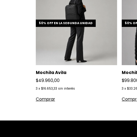
50% OFF EN LA SEGUNDA UNIDAD
50% OF
Mochila Avila
Mochil
$49.960,00
$99.80
3
x
$16.653,33
sin interés
3
x
$33.2