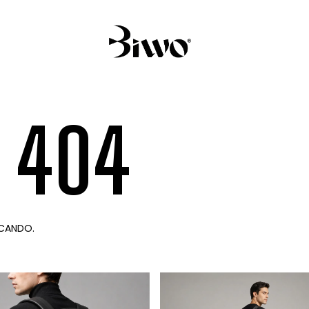
- 404
CANDO.