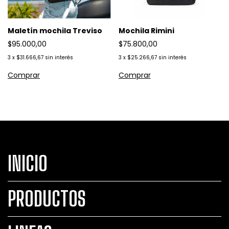
Maletín mochila Treviso
Mochila Rimini
$95.000,00
$75.800,00
3
x
$31.666,67
sin interés
3
x
$25.266,67
sin interés
INICIO
PRODUCTOS