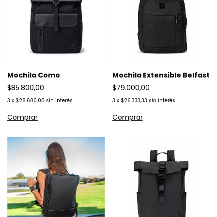
Mochila Como
Mochila Extensible Belfast
$85.800,00
$79.000,00
3
x
$28.600,00
sin interés
3
x
$26.333,33
sin interés