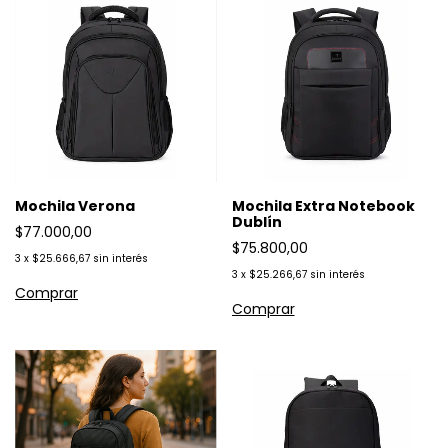
Mochila Verona
Mochila Extra Notebook
Dublín
$77.000,00
$75.800,00
3
x
$25.666,67
sin interés
3
x
$25.266,67
sin interés