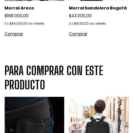
Morral Areco
Morral bandolera Bogotá
$198.000,00
$43.000,00
3
x
$66.000,00
sin interés
3
x
$14.333,33
sin interés
PARA COMPRAR CON ESTE
PRODUCTO