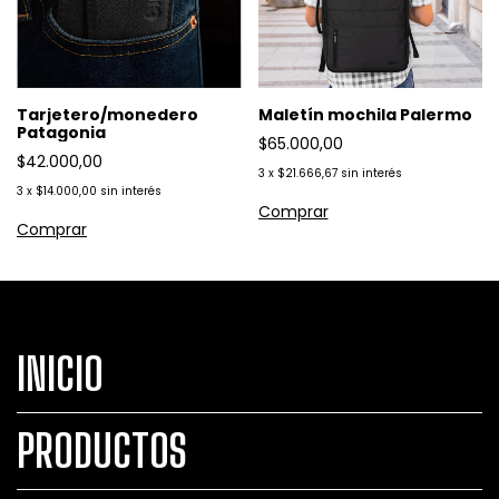
Tarjetero/monedero
Maletín mochila Palermo
Patagonia
$65.000,00
$42.000,00
3
x
$21.666,67
sin interés
3
x
$14.000,00
sin interés
INICIO
PRODUCTOS