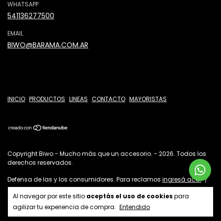
WHATSAPP
541136277500
EMAIL
BIWO@BARAMA.COM.AR
INICIO
PRODUCTOS
LINEAS
CONTACTO
MAYORISTAS
Copyright Biwo - Mucho más que un accesorio. - 2026. Todos los
derechos reservados.
Defensa de las y los consumidores. Para reclamos
ingresá acá.
/
Botón de arrepentimiento
Al navegar por este sitio
aceptás el uso de cookies
para
agilizar tu experiencia de compra.
Entendido