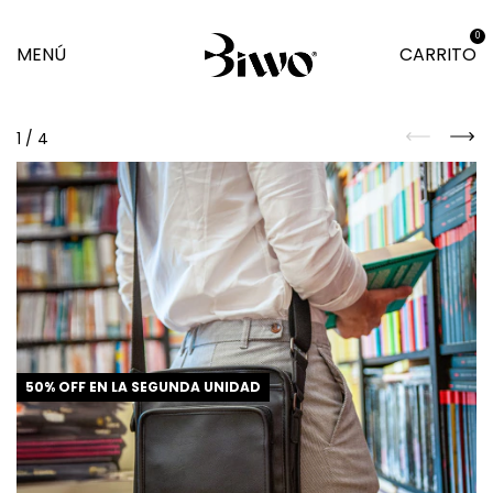
0
MENÚ
CARRITO
1
/
4
50% OFF EN LA SEGUNDA UNIDAD