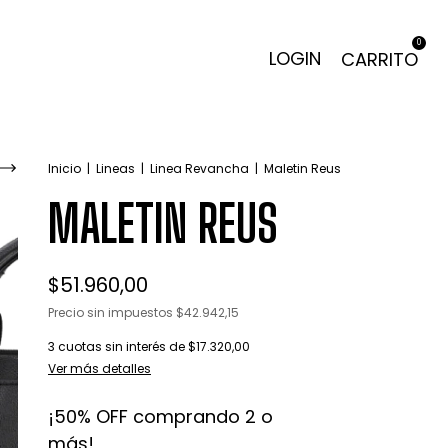
0
LOGIN
CARRITO
Inicio
|
Lineas
|
Linea Revancha
|
Maletin Reus
MALETIN REUS
$51.960,00
Precio sin impuestos
$42.942,15
3
cuotas sin interés de
$17.320,00
Ver más detalles
¡50% OFF comprando 2 o
más!