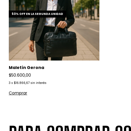
50% OFF EN LA SEGUNDA UNIDAD
Maletín Gerona
$50.600,00
3
x
$16.866,67
sin interés