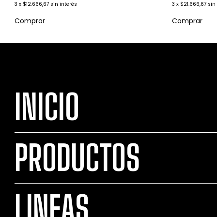
3
x
$12.666,67
sin interés
3
x
$21.666,67
sin
Comprar
INICIO
PRODUCTOS
LINEAS