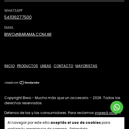
WHATSAPP
541136277500
EMAIL
BIWO@BARAMA.COM.AR
INICIO
PRODUCTOS
LINEAS
CONTACTO
MAYORISTAS
Copyright Biwo - Mucho más que un accesorio. - 2026. Todos los
derechos reservados.
Defensa de las y los consumidores. Para reclamos
ingresá acá.
/
Botón de arrepentimiento
Al navegar por este sitio
aceptás el uso de cookies
para
agilizar tu experiencia de compra.
Entendido