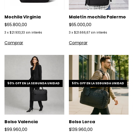
Mochila Virginia
Maletín mochila Palermo
$65.800,00
$65.000,00
3
x
$21.933,33
sin interés
3
x
$21.666,67
sin interés
50% OFF EN LA SEGUNDA UNIDAD
50% OFF EN LA SEGUNDA UNIDAD
Bolso Valencia
Bolso Lorca
$99.960,00
$139.960,00