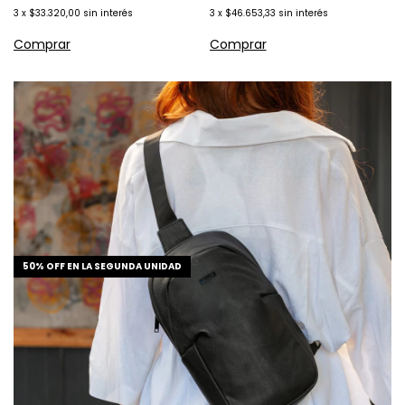
3
x
$33.320,00
sin interés
3
x
$46.653,33
sin interés
50% OFF EN LA SEGUNDA UNIDAD