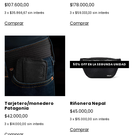
$107.600,00
$178.000,00
3
x
$35.866,67
sin interés
3
x
$59.333,33
sin interés
50% OFF EN LA SEGUNDA UNIDAD
Tarjetero/monedero
Riñonera Nepal
Patagonia
$45.000,00
$42.000,00
3
x
$15.000,00
sin interés
3
x
$14.000,00
sin interés