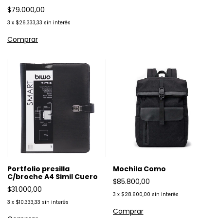
$79.000,00
3
x
$26.333,33
sin interés
Portfolio presilla
Mochila Como
C/broche A4 Simil Cuero
$85.800,00
$31.000,00
3
x
$28.600,00
sin interés
3
x
$10.333,33
sin interés