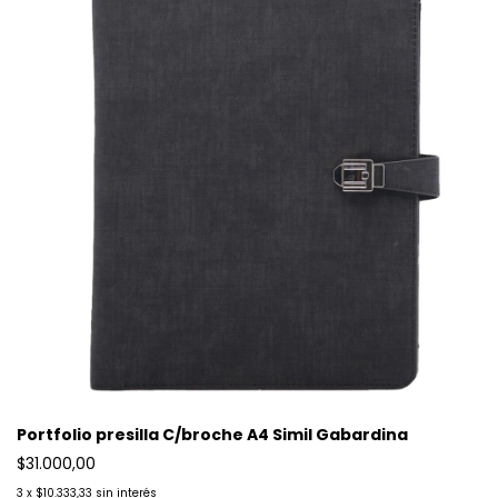
Portfolio presilla C/broche A4 Simil Gabardina
$31.000,00
3
x
$10.333,33
sin interés