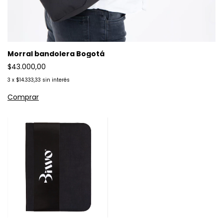
Morral bandolera Bogotá
$43.000,00
3
x
$14.333,33
sin interés