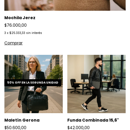
Mochila Jerez
$76.000,00
3
x
$25.333,33
sin interés
50% OFF EN LA SEGUNDA UNIDAD
Maletín Gerona
Funda Combinada 15,6"
$50.600,00
$42.000,00