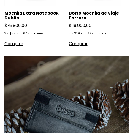
Mochila Extra Notebook
Bolso Mochila de Viaje
Dublín
Ferrara
$75.800,00
$119.900,00
3
x
$25.266,67
sin interés
3
x
$39.966,67
sin interés