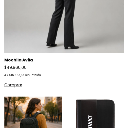
Mochila Avila
$49.960,00
3
x
$16.653,33
sin interés