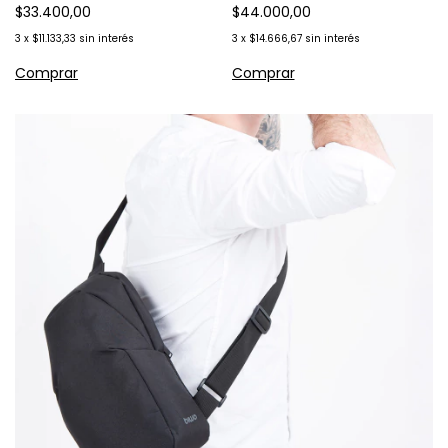
$33.400,00
$44.000,00
3
x
$11.133,33
sin interés
3
x
$14.666,67
sin interés
Comprar