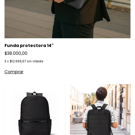
Funda protectora 14"
$38.000,00
3
x
$12.666,67
sin interés
Comprar