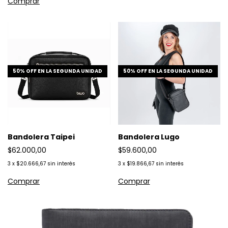
50% OFF EN LA SEGUNDA UNIDAD
50% OFF EN LA SEGUNDA UNIDAD
Bandolera Taipei
Bandolera Lugo
$62.000,00
$59.600,00
3
x
$20.666,67
sin interés
3
x
$19.866,67
sin interés