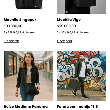
Mochila Singapur
Mochila Vigo
$93.800,00
$99.800,00
3
x
$31.266,67
sin interés
3
x
$33.266,67
sin interés
Bolso Mediano Panama
Funda con manija 15,6"