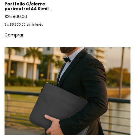
Portfolio C/cierre
perimetral A4 Simil
Gabardina
$25.800,00
3
x
$8.600,00
sin interés