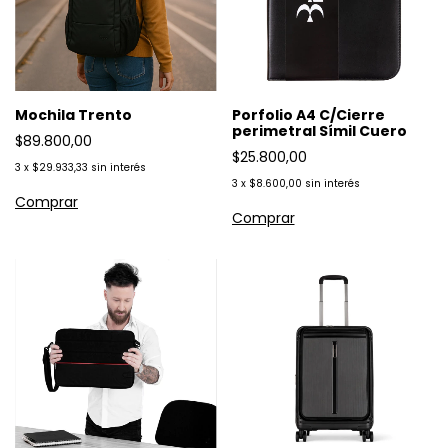
Mochila Trento
Porfolio A4 C/Cierre
perimetral Símil Cuero
$89.800,00
$25.800,00
3
x
$29.933,33
sin interés
3
x
$8.600,00
sin interés