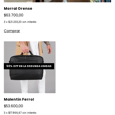
Morral Orense
$63.700,00
3
x
$21.233,33
sin interés
50% OFF EN LA SEGUNDA UNIDAD
Malentin Ferrol
$53.600,00
3
x
$17.866,67
sin interés